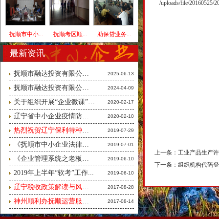
/uploads/file/20160525/
抚顺市中小...
抚顺考区顺...
助保贷业务...
最新资讯
抚顺市融达投资有限公司消防安...
2025-06-13
抚顺市融达投资有限公司广告
2024-04-09
关于组织开展“企业微课”线上...
2020-02-17
辽宁省中小企业疫情防控手册（...
2020-02-10
热烈祝贺辽宁保利特种车辆有限...
2019-07-29
《抚顺市中小企业法律风险暨商...
2019-07-01
上一条：
工业产品生产许
《企业管理系统之老板财税与风...
2019-06-10
下一条：
组织机构代码登
2019年上半年“软考”工作...
2019-06-10
辽宁税收政策解读与风险预防交...
2017-08-28
神州顺利办抚顺运营服务中心誓...
2017-08-14