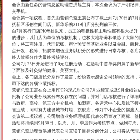
会议由新任命的营销总监助理贾洪旭主持，本次会议为了严明纪律
交手机。
会议第一项议程，首先由营销总监王震公布了截止到7月30日的7月
抚新区乐创空间门店、新华乐购2119门店分别列前三位。
自7月实行门店PK考核以来，员工的积极性和主动性都有很大提升
的进步，以门店为单位的考核机制，也极大地培养和锻炼了大家的
位，将工商注册、代理记账、审计验资等基础业务以及金融、商标
点开发、税筹、拓展等增值业务以积分的形式进行日常考核，各店
终人效积分作为最终考核评分。
公司7月25日开始进行了0元注册活动，在活动中首单奖归属了新华
了面膜及针灸贴的健康、美丽大礼。
会上，各门店店长分别作了发言，纷纷表示感谢公司领导的支持，在
司下达的各项业绩指标。
营销总监王震在会上用PPT的形式对公司7月业绩完成及9月业绩
剖析了公司业务线索分布及存在的问题，并对门店考核进行了详细地
与政府、高校、第三方中介机构、加盟商、各运营中心以及线下授
售业绩，同时努力建设城市灯塔、旗舰店，作好中小企业的摆渡人
会议第二项议程，公司增值业务经理杨阳代表公司宣读了商标、签
活动将持续到9月30日，以周、月、季度作为考核节点，做到每周
营销总监助理贾洪旭代表公司宣读了目标分解计划，公司将从代理