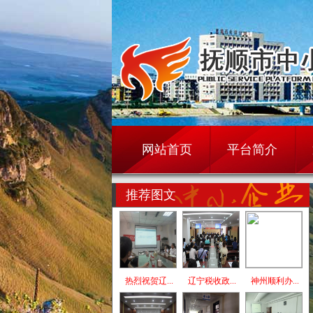
网站首页
平台简介
推荐图文
热烈祝贺辽...
辽宁税收政...
神州顺利办...