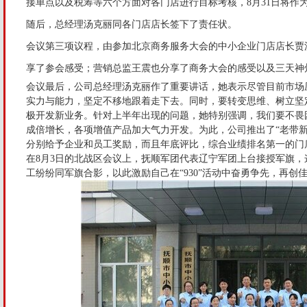
接单点以及税筹等六个方面对各门店进行目标考核，8月31日将作
随后，总经理汤克丽同各门店店长签下了责任状。
会议第三项议程，由参加北京商务服务大会的中小企业门店店长贾
享了参会感受；营销总监王震也分享了商务大会的感受以及三天神
会议最后，公司总经理汤克丽作了重要讲话，她表示尽管目前市场
实力与能力，坚定不移地跟着走下去。同时，要转变思维、树立坚
极开发新业务。针对上半年出现的问题，她特别强调，我们要不畏困
成倍增长，各项增值产品加大气力开发。为此，公司推出了“老带新
分别给予企业和员工奖励，而且年底评比，综合业绩排名第一的门店
在8月3日的北战区会议上，抚顺军团代表辽宁军团上台接授军旗
工纷纷同军旗合影，以此激励自己在“930”活动中奋勇争先，再创