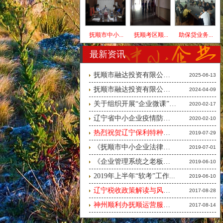
抚顺市中小...
抚顺考区顺...
助保贷业务...
最新资讯
抚顺市融达投资有限公司消防安...
2025-06-13
抚顺市融达投资有限公司广告
2024-04-09
关于组织开展“企业微课”线上...
2020-02-17
辽宁省中小企业疫情防控手册（...
2020-02-10
热烈祝贺辽宁保利特种车辆有限...
2019-07-29
《抚顺市中小企业法律风险暨商...
2019-07-01
《企业管理系统之老板财税与风...
2019-06-10
2019年上半年“软考”工作...
2019-06-10
辽宁税收政策解读与风险预防交...
2017-08-28
神州顺利办抚顺运营服务中心誓...
2017-08-14