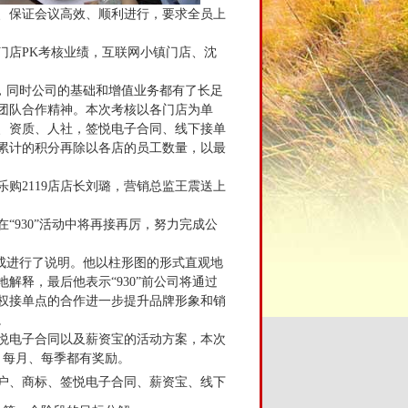
、保证会议高效、顺利进行，要求全员上
门店PK考核业绩，互联网小镇门店、沈
，同时公司的基础和增值业务都有了长足
团队合作精神。本次考核以各门店为单
、资质、人社，签悦电子合同、线下接单
累计的积分再除以各店的员工数量，以最
乐购2119店店长刘璐，营销总监王震送上
“930”活动中将再接再厉，努力完成公
达成进行了说明。他以柱形图的形式直观地
解释，最后他表示“930”前公司将通过
权接单点的合作进一步提升品牌形象和销
。
悦电子合同以及薪资宝的活动方案，本次
、每月、每季都有奖励。
户、商标、签悦电子合同、薪资宝、线下