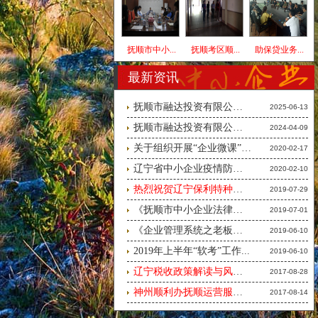
抚顺市中小...
抚顺考区顺...
助保贷业务...
最新资讯
抚顺市融达投资有限公司消防安...
2025-06-13
抚顺市融达投资有限公司广告
2024-04-09
关于组织开展“企业微课”线上...
2020-02-17
辽宁省中小企业疫情防控手册（...
2020-02-10
热烈祝贺辽宁保利特种车辆有限...
2019-07-29
《抚顺市中小企业法律风险暨商...
2019-07-01
《企业管理系统之老板财税与风...
2019-06-10
2019年上半年“软考”工作...
2019-06-10
辽宁税收政策解读与风险预防交...
2017-08-28
神州顺利办抚顺运营服务中心誓...
2017-08-14