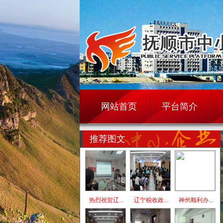
网站首页
平台简介
推荐图文
热烈祝贺辽...
辽宁税收政...
神州顺利办...